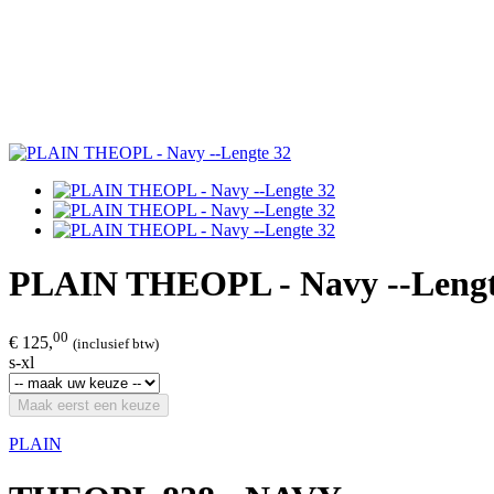
PLAIN THEOPL - Navy --Lengt
00
€ 125,
(inclusief btw)
s-xl
Maak eerst een keuze
PLAIN