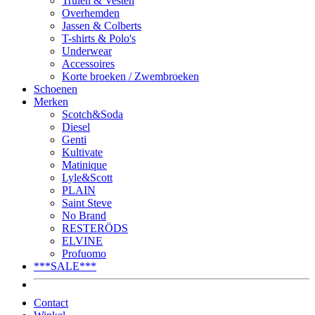
Truien & Vesten
Overhemden
Jassen & Colberts
T-shirts & Polo's
Underwear
Accessoires
Korte broeken / Zwembroeken
Schoenen
Merken
Scotch&Soda
Diesel
Genti
Kultivate
Matinique
Lyle&Scott
PLAIN
Saint Steve
No Brand
RESTERÖDS
ELVINE
Profuomo
***SALE***
Contact