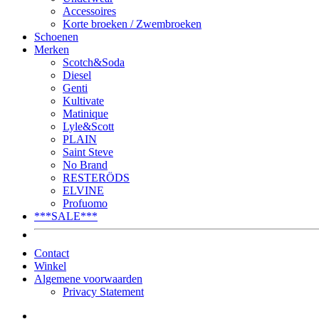
Accessoires
Korte broeken / Zwembroeken
Schoenen
Merken
Scotch&Soda
Diesel
Genti
Kultivate
Matinique
Lyle&Scott
PLAIN
Saint Steve
No Brand
RESTERÖDS
ELVINE
Profuomo
***SALE***
Contact
Winkel
Algemene voorwaarden
Privacy Statement